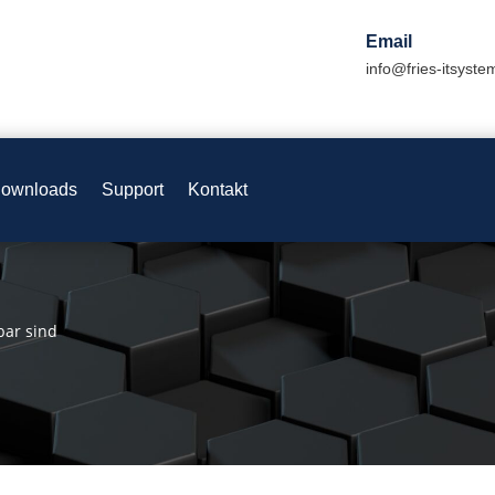
Email
info@fries-itsyste
ownloads
Support
Kontakt
bar sind