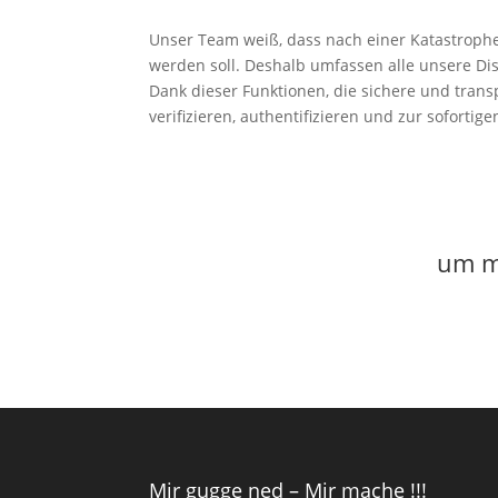
Unser Team weiß, dass nach einer Katastrophe
werden soll. Deshalb umfassen alle unsere Di
Dank dieser Funktionen, die sichere und tran
verifizieren, authentifizieren und zur sofortig
um me
Mir gugge ned – Mir mache !!!